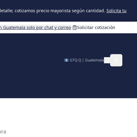
 detalle; cotizamos precio mayorista según cantidad.
Solicita tu
n Guatemala solo por chat y correo
·
Solicitar cotización
🇬🇹 GTQ Q | Guatemala
ora