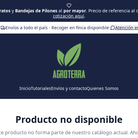
ratos
y
Bandejas de Pilones
al
por mayor
. Precio de referencia al
cotización aquí
.
·
Envíos a todo el país · Recoger en finca disponible
·
Atención e
Inicio
Tutoriales
Envíos y contacto
Quienes Somos
Producto no disponible
te producto no forma parte de nuestro catálogo actual. Ah