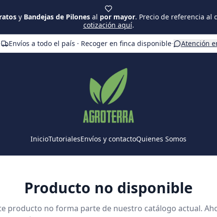
ratos
y
Bandejas de Pilones
al
por mayor
. Precio de referencia al
cotización aquí
.
·
Envíos a todo el país · Recoger en finca disponible
·
Atención e
Inicio
Tutoriales
Envíos y contacto
Quienes Somos
Producto no disponible
te producto no forma parte de nuestro catálogo actual. Ah