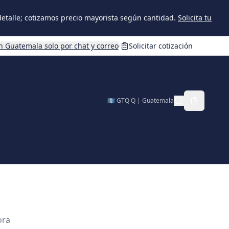
 detalle; cotizamos precio mayorista según cantidad.
Solicita tu
n Guatemala solo por chat y correo
·
Solicitar cotización
🇬🇹 GTQ Q | Guatemala
ora