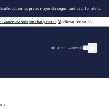
 detalle; cotizamos precio mayorista según cantidad.
Solicita tu
n Guatemala solo por chat y correo
·
Solicitar cotización
🇬🇹 GTQ Q | Guatemala
ora