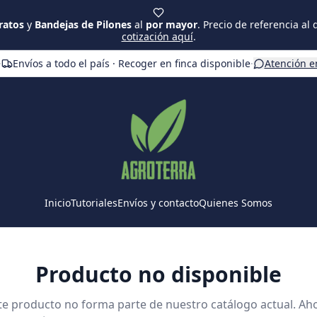
ratos
y
Bandejas de Pilones
al
por mayor
. Precio de referencia al
cotización aquí
.
·
Envíos a todo el país · Recoger en finca disponible
·
Atención e
Inicio
Tutoriales
Envíos y contacto
Quienes Somos
Producto no disponible
te producto no forma parte de nuestro catálogo actual. Ah