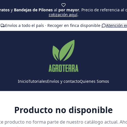
ratos
y
Bandejas de Pilones
al
por mayor
. Precio de referencia al
cotización aquí
.
·
Envíos a todo el país · Recoger en finca disponible
·
Atención e
Inicio
Tutoriales
Envíos y contacto
Quienes Somos
Producto no disponible
te producto no forma parte de nuestro catálogo actual. Ah