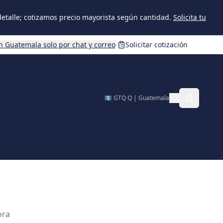
 detalle; cotizamos precio mayorista según cantidad.
Solicita tu
n Guatemala solo por chat y correo
·
Solicitar cotización
🇬🇹 GTQ Q | Guatemala
ora