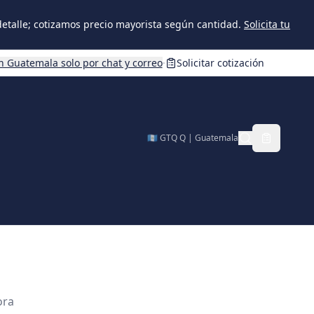
 detalle; cotizamos precio mayorista según cantidad.
Solicita tu
n Guatemala solo por chat y correo
·
Solicitar cotización
🇬🇹 GTQ Q | Guatemala
ora