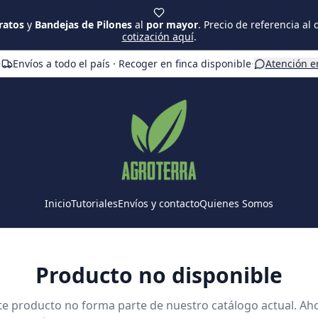
ratos
y
Bandejas de Pilones
al
por mayor
. Precio de referencia al
cotización aquí
.
·
Envíos a todo el país · Recoger en finca disponible
·
Atención e
Inicio
Tutoriales
Envíos y contacto
Quienes Somos
Producto no disponible
te producto no forma parte de nuestro catálogo actual. Ah