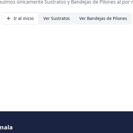
ibuimos únicamente Sustratos y Bandejas de Pilones al por 
Ir al inicio
Ver Sustratos
Ver Bandejas de Pilones
emala