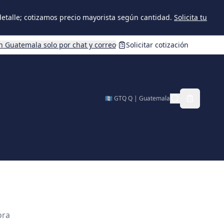
 detalle; cotizamos precio mayorista según cantidad.
Solicita tu
n Guatemala solo por chat y correo
·
Solicitar cotización
🇬🇹 GTQ Q | Guatemala
ora