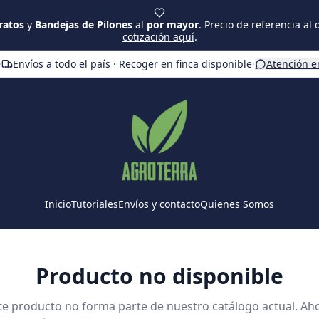
ratos
y
Bandejas de Pilones
al
por mayor
. Precio de referencia al
cotización aquí
.
·
Envíos a todo el país · Recoger en finca disponible
·
Atención e
Inicio
Tutoriales
Envíos y contacto
Quienes Somos
Producto no disponible
te producto no forma parte de nuestro catálogo actual. Ah