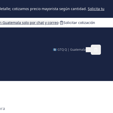
 detalle; cotizamos precio mayorista según cantidad.
Solicita tu
n Guatemala solo por chat y correo
·
Solicitar cotización
🇬🇹 GTQ Q | Guatemala
ora