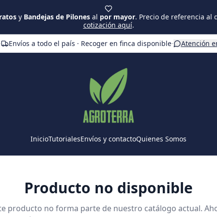
ratos
y
Bandejas de Pilones
al
por mayor
. Precio de referencia al
cotización aquí
.
·
Envíos a todo el país · Recoger en finca disponible
·
Atención e
Inicio
Tutoriales
Envíos y contacto
Quienes Somos
Producto no disponible
te producto no forma parte de nuestro catálogo actual. Ah