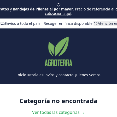
ratos
y
Bandejas de Pilones
al
por mayor
. Precio de referencia al
cotización aquí
.
·
Envíos a todo el país · Recoger en finca disponible
·
Atención e
Inicio
Tutoriales
Envíos y contacto
Quienes Somos
Categoría no encontrada
Ver todas las categorías →