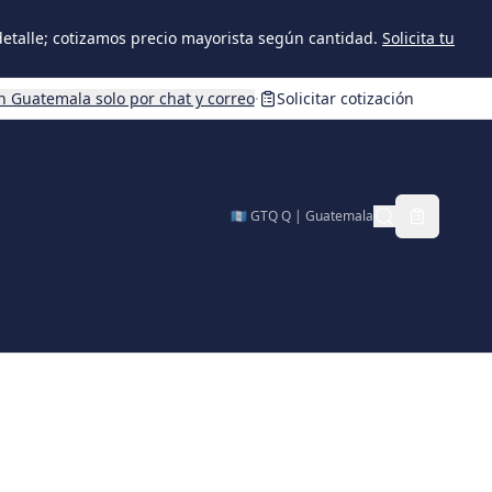
 detalle; cotizamos precio mayorista según cantidad.
Solicita tu
n Guatemala solo por chat y correo
·
Solicitar cotización
🇬🇹 GTQ Q | Guatemala